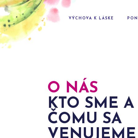
VÝCHOVA K LÁSKE
PON
O NÁS
KTO SME A
ČOMU SA
VENUJEME