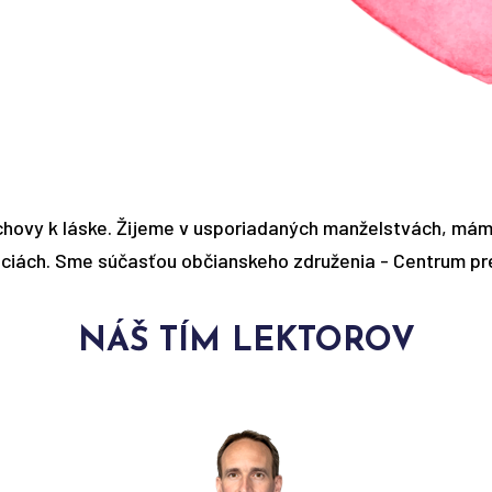
ýchovy k láske. Žijeme v usporiadaných manželstvách, má
ciách. Sme súčasťou občianskeho združenia - Centrum pre
NÁŠ TÍM LEKTOROV